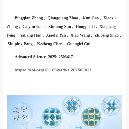
Bingqian Zhang , Qiangqiang Zhao , Kun Gao , Xiaoxu
Zhang , Caiyun Gao , Xiuhong Sun , Hongpei Ji , Xiaopeng
Feng , Yaliang Han , Xiaofei Yan , Xiao Wang , Zhipeng Shao ,
Shuping Pang , Kezheng Chen , Guanglei Cui
Advanced Science, 2025: 2503417.
https://doi.org/10.1002/advs.202503417