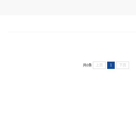
1
共0条
上页
下页