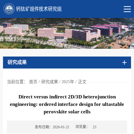
研究成果
当前位置：
首页
/
研究成果
/
2025年
/
正文
Direct versus indirect 2D/3D heterojunction
engineering: ordered interface design for ultastable
perovskite solar cells
浏览量：
发布日期：2026-01-21
23