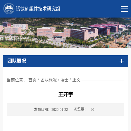
团队概况
当前位置：
首页
/
团队概况
/
博士
/
正文
王开宇
浏览量：
发布日期：2026-01-22
20