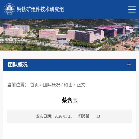
团队概况
当前位置：
首页
/
团队概况
/
硕士
/
正文
蔡含玉
浏览量：
发布日期：2026-01-21
13